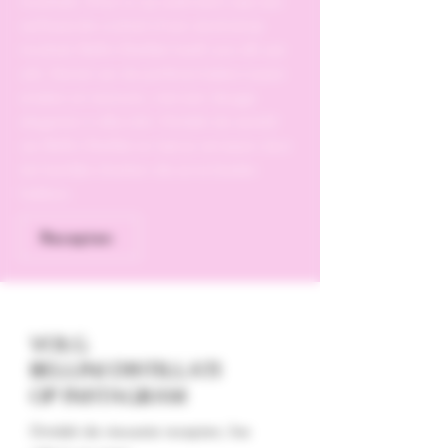
mocktails. Of je nu op zoek bent naar een
verfrissende cocktail of een alcoholvrije
mocktail, Bellini Distillati heeft voor elk wat
wils. Geniet van de perfecte balans tussen
smaken en texturen, met een vleugje
elegantie in elke slok. Ontdek de wereld
van Bellini Distillati en laat je verrassen door
de heerlijke dranken die ze te bieden
hebben.
Recepten
VOLG
BELLINI DISTILLATI
OP INSTAGRAM
Ontdek de nieuwste recepten, live