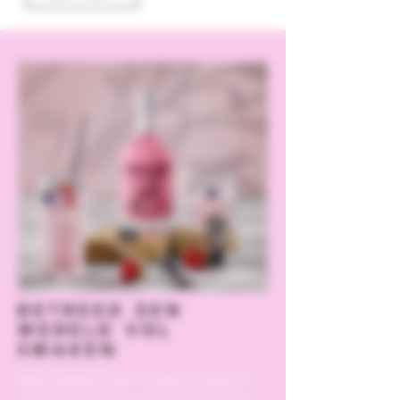
BETREED EEN
WERELD VOL
SMAKEN
Bellini Distillati biedt heerlijke cocktails en