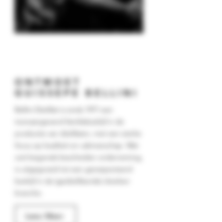
ONTMOET
GUISSEPE BELLINI
​Bellini Distillati is sinds 1971 een
toonaangevend familiebedrijf in de
productie van distillaten, met een sterke
focus op kwaliteit en vakmanschap. Wat
ooit begonals bescheiden onderneming,
is uitgegroeid tot een gerespecteerd
bedrijf in de (gedistilleerde) dranken
branche.
Lees Meer