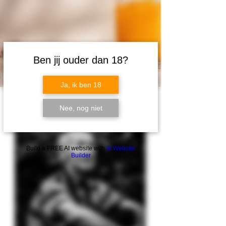
Ben jij ouder dan 18?
Ja, ik ben 18
Nee, nog niet
Build a FREE AI website with
AI Website
Builder