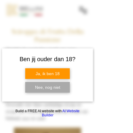
Sciroppo di Frutto Della
Passione
Ontdek de exotische smaak van onze
Italiaanse Passievruchtsiroop; een perfecte
Ben jij ouder dan 18?
toevoeging voor desserts, cocktails en
zelfgemaakte limonade. Deze siroop
Ja, ik ben 18
combineert zoetheid met een subtiel
zuurtje, wat zorgt voor een
Nee, nog niet
onweerstaanbare smaakbeleving.
Transformeer je desserts, cocktails en
limonade met deze veelzijdige siroop en
ervaar een mooie gebalanceerde smaak van
Build a FREE AI website with
AI Website
Builder
frisheid, zuur en zoet.