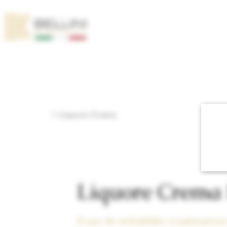
< Liquore Crema
Liquore Crema 
Ervaar de verleidelijke smaakexplosi