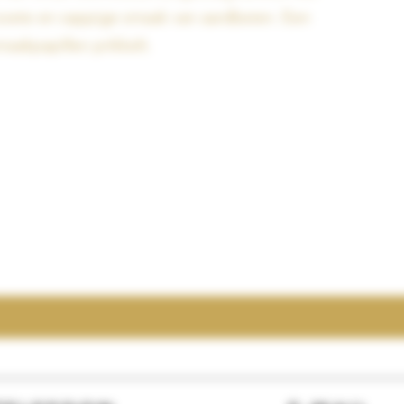
 zoete en sappige smaak van aardbeien. Een
smaakpapillen prikkelt.