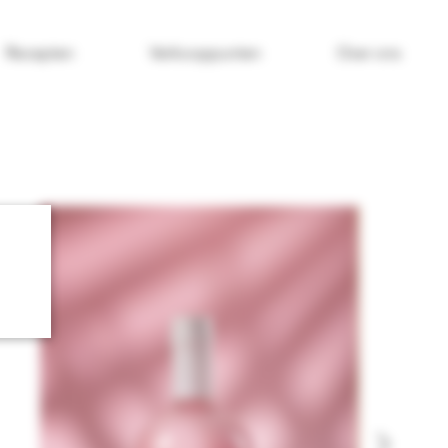
Recepten
Verkooppunten
Over ons