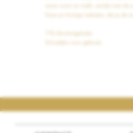
verse room en melk, verrijkt met de
frisse en fruitige traktatie, die je de 
17% Alcoholgehalte
Schudden voor gebruik.