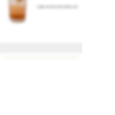
IJSBLOKJES/CRUSHED ICE
CONTACT
Privacy Beleid
Algemene Voorwaarden
TELEFOON
+31 (0)43-3110928
E-MAIL
info@bellinidistillati.nl