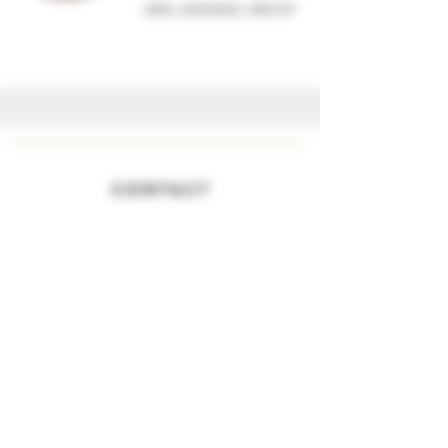
20ML AMANDEL SIROOP
CONTACT
Privacy Beleid
Algemene Voorwaarden
TELEFOON
+31 (0)43-3110928
E-MAIL
info@bellinidistillati.nl
SOCIAL MEDIA
@bellinidistillati
Instagram
Facebook