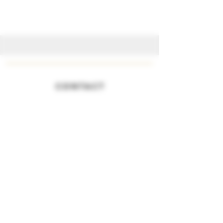
CONTACT
Privacy Beleid
Algemene Voorwaarden
TELEFOON
+31 (0)43-3110928
E-MAIL
info@bellinidistillati.nl
SOCIAL MEDIA
@bellinidistillati
Instagram
Facebook