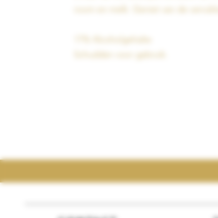
room en melk. Geniet van de verrukk
17% Alcoholgehalte
Schudden voor gebruik.