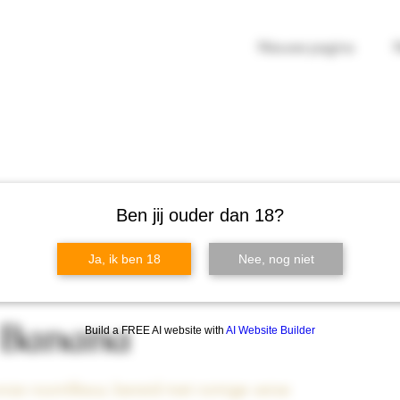
Nieuwe pagina
Ben jij ouder dan 18?
Ja, ik ben 18
Nee, nog niet
 Banana
Build a FREE AI website with
AI Website Builder
 onze roomlikeur, bereid met romige verse