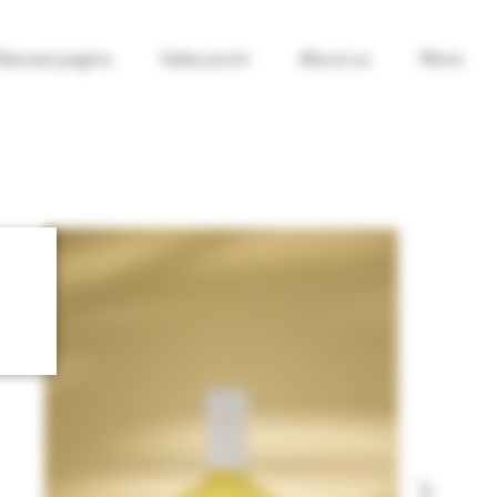
Nieuwe pagina
Sales point
About us
More