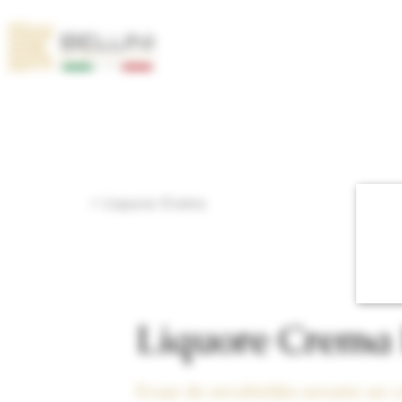
< Liquore Crema
Liquore Crema
Ervaar de verrukkelijke sensatie van