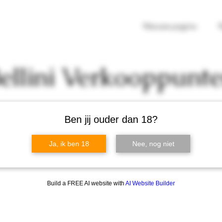
Nieuwe pagina
ellini Verkooppunt
Ben jij ouder dan 18?
Ja, ik ben 18
Nee, nog niet
Build a FREE AI website with
AI Website Builder